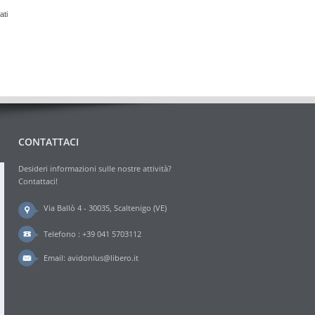
ati
CONTATTACI
Desideri informazioni sulle nostre attività?
Contattaci!
Via Ballò 4 - 30035, Scaltenigo (VE)
Telefono : +39 041 5703112
Email:
avidonlus@libero.it