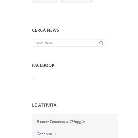
CERCA NEWS
FACEBOOK
LE ATTIVITÀ
Il coro: Concerto a Chioggia
Il c
Serat
Continua
Cont