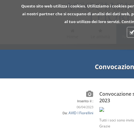
Questo sito web utilizza i cookies. Utilizziamo i cookies per
ai nostri partner che si occupano di analisi dei dati web,
al tuo utilizzo dei loro servizi. Con
Home
Le attività
News
Convocazione
Convocazione s
2023
Inserito il :
06/04/2023
AVID I Fiorellini
Da:
Tutti i soci sono inv
Grazie