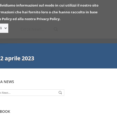
mazioni chiama ll numero :
+39 041 5703112
dividiamo informazioni sul modo in cui utilizzi il nostro sito
ormazioni che hai fornito loro o che hanno raccolto in base
 Policy ed alla nostra Privacy Policy.
li
2 aprile 2023
CA NEWS
EBOOK