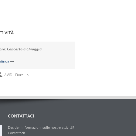
TTIVITÀ
coro: Concerto a Chioggia
Il coro: Coro insieme ad Olmo 
Serata in compagnia
ntinua
Continua
AVID I Fiorellini
AVID I Fiorellini
CONTATTACI
Desideri informazioni sulle nostre attività?
Contattaci!