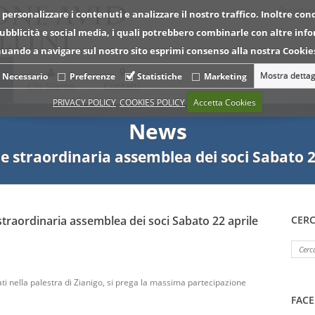
Per infor
 personalizzare i contenuti e analizzare il nostro traffico. Inoltre con
 pubblicità e social media, i quali potrebbero combinarle con altre inf
tinuando a navigare sul nostro sito esprimi consenso alla nostra Cookies
Mostra dettag
Necessario
Preferenze
Statistiche
Marketing
Chi Siamo
Contatti
PRIVACY POLICY
COOKIES POLICY
Accetta Cookies
News
 straordinaria assemblea dei soci Sabato 2
traordinaria assemblea dei soci Sabato 22 aprile
CER
itati nella palestra di Zianigo, si prega la massima partecipazione
FAC